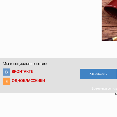
Мы в социальных сетях:
ВКОНТАКТЕ
Как заказать
ОДНОКЛАССНИКИ
Временная регистр
С