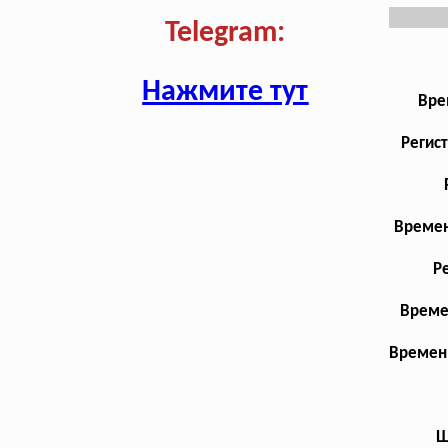
Telegram:
Нажмите тут
Вре
Регис
Времен
Р
Време
Временн
Ш