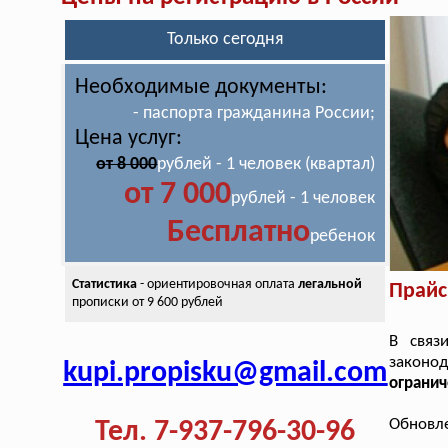
Только сегодня
Необходимые документы:
- паспорта гражданина России;
Цена услуг:
от 8 000
рублей - 1 человек (квартал)
от 7 000
рублей - 1 человек
Бесплатно
ребенок
Статистика
- ориентировочная оплата
легальной
Прайс
прописки от 9 600 рублей
В связ
законо
kupi.propisku@gmail.com
ограни
Обновле
Тел. 7-937-796-30-96