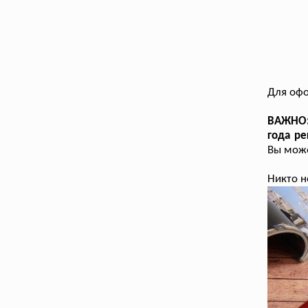
Для оф
ВАЖНО: 
года ре
Вы може
Никто н