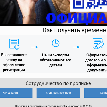
Как получить времен
Вы оставляете
Наши эксперты
Оформляе
заявку на
обговаривают все
договор и 
оформление
детали
оформляе
регистрации
документ
Сотрудничество по прописке
Как заказать
Стоимость прописки
Конт
Временная регистрация в России. propiska-kemerovo.ru © 2026