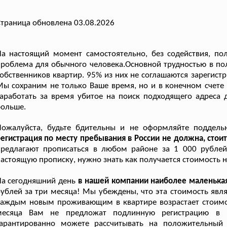
траница обновлена 03.08.2026
а настоящий момент самостоятельно, без содействия, по
роблема для обычного человека.Основной трудностью в по
обственников квартир. 95% из них не соглашаются зарегист
ы сохраним не только Ваше время, но и в конечном счете
аработать за время убитое на поиск подходящего адреса 
больше.
Пожалуйста, будьте бдительны и не оформляйте поддельн
егистрация по месту пребывания в России не должна, стои
предлагают прописаться в любом районе за 1 000 рублей
астоящую прописку, нужно знать как получается стоимость н
а сегодняшний день
в нашей компании наиболее маленька
ублей за три месяца! Мы убеждены, что эта стоимость явля
аждым новым проживающим в квартире возрастает стоимост
месяца Вам не предложат подлинную регистрацию в Р
гарантированно можете рассчитывать на положительный 