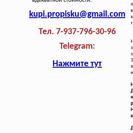
адекватной стоимости.
kupi.propisku@gmail.com
х
т
Тел. 7-937-796-30-96
Telegram:
з
3
Нажмите тут
я
и
Н
р
к
Д