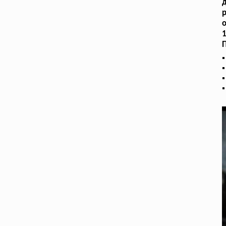
д
р
о
1
П