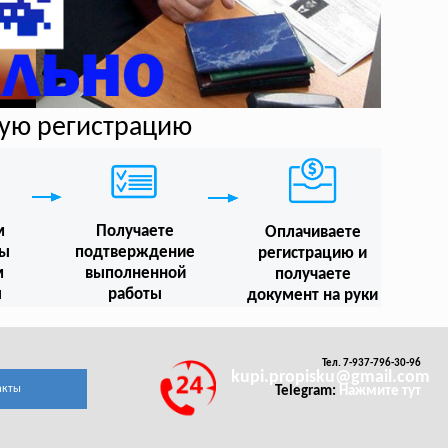
ную регистрацию
м
Получаете
Оплачиваете
мы
подтверждение
регистрацию и
м
выполненной
получаете
ы
работы
документ на руки
Тел. 7-937-796-30-96
kupi.propisku@gmail.com
акты
Telegram:
Нажмите тут