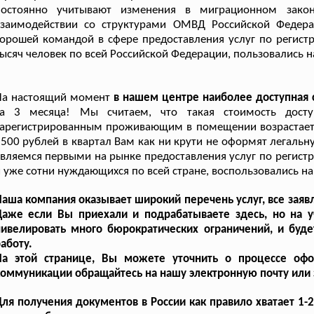
постоянно учитывают изменения в миграционном закон
взаимодействии со структурами ОМВД Российской Федера
орошей командой в сфере предоставления услуг по регист
ысяч человек по всей Российской Федерации, пользовались 
На настоящий момент
в нашем центре наиболее доступная 
за 3 месяца! Мы считаем, что такая стоимость дост
арегистрированным проживающим в помещении возрастает ц
500 рублей в квартал Вам как ни крути не оформят легальн
вляемся первыми на рынке предоставления услуг по регистр
 уже сотни нуждающихся по всей стране, воспользовались н
аша компания оказывает широкий перечень услуг, все зая
Даже если Вы приехали и подрабатываете здесь, но на у
нивелировать много бюрократических ограничений, и буд
аботу.
На этой странице, Вы можете уточнить о процессе о
оммуникации обращайтесь на нашу электронную почту или 
ля получения документов в России как правило хватает 1-