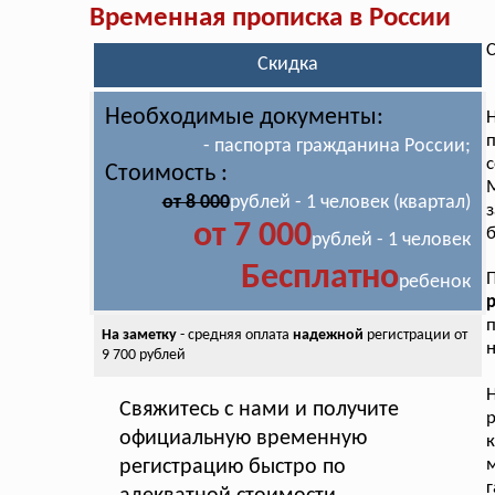
Временная прописка в России
С
Скидка
Необходимые документы:
Н
п
- паспорта гражданина России;
с
Стоимость :
М
от 8 000
рублей - 1 человек (квартал)
з
от 7 000
рублей - 1 человек
Бесплатно
ребенок
р
На заметку
- средняя оплата
надежной
регистрации от
н
9 700 рублей
Н
Свяжитесь с нами и получите
р
официальную временную
к
регистрацию быстро по